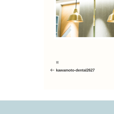
投
前
前
の
kawamoto-dental2627
投
稿
稿
ナ
ビ