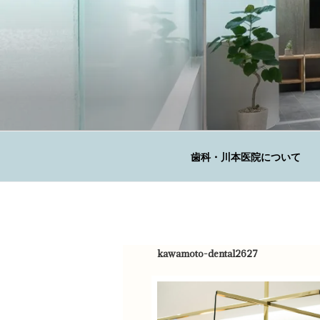
コ
ン
テ
ン
ツ
へ
KAWAMOTO 
ス
広島の歯科医院
キ
ッ
歯科・川本医院について
プ
kawamoto-dental2627