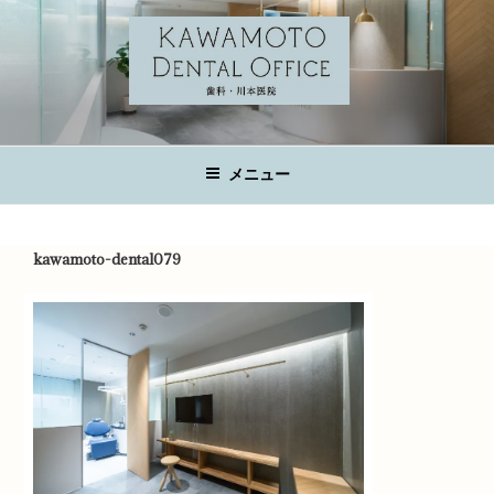
コ
ン
テ
ン
ツ
KAWAMOTO DENTAL OFFICE
へ
広島の歯科医院
ス
メニュー
キ
ッ
プ
kawamoto-dental079