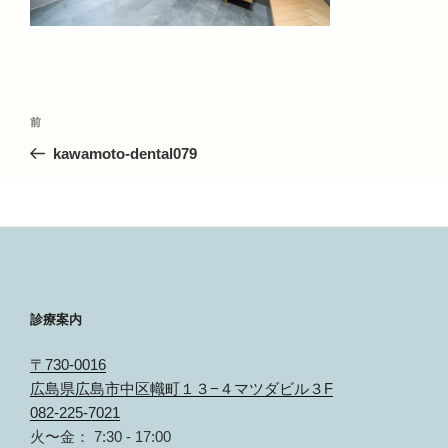
投
前
前
の
kawamoto-dental079
稿
投
稿
ナ
ビ
ゲ
診療案内
ー
〒730-0016
シ
広島県広島市中区幟町１３−４マツダビル３F
082-225-7021
ョ
火〜金： 7:30 - 17:00