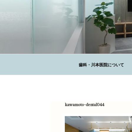
コ
ン
テ
ン
ツ
へ
KAWAMOTO 
ス
広島の歯科医院
キ
ッ
歯科・川本医院について
プ
kawamoto-dental044