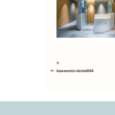
投
前
前
の
kawamoto-dental044
投
稿
稿
ナ
ビ