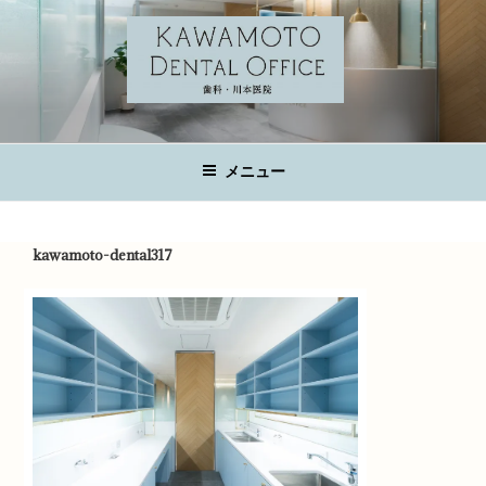
コ
ン
テ
ン
ツ
KAWAMOTO DENTAL OFFICE
へ
広島の歯科医院
ス
メニュー
キ
ッ
プ
kawamoto-dental317