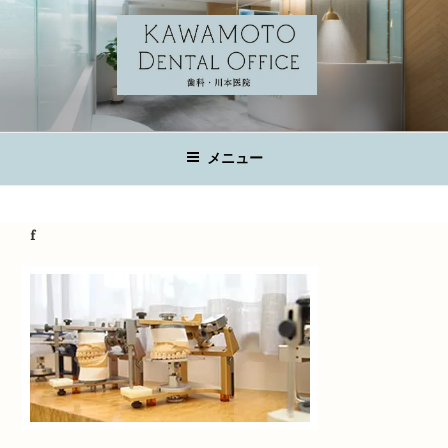
コ
ン
テ
ン
ツ
KAWAMOTO DENTAL OFFICE
へ
広島の歯科医院
ス
メニュー
キ
ッ
プ
f