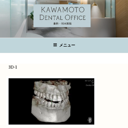
コ
ン
テ
ン
ツ
KAWAMOTO DENTAL OFFICE
へ
広島の歯科医院
ス
メニュー
キ
ッ
プ
3D-1