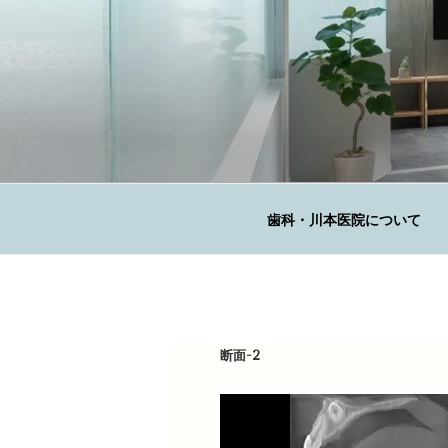
コ
ン
テ
ン
ツ
へ
KAWAMOTO 
ス
広島の歯科医院
キ
ッ
歯科・川本医院について
プ
断面-2