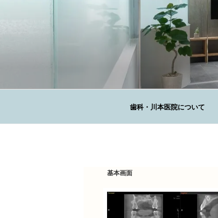
コ
ン
テ
ン
ツ
へ
KAWAMOTO 
ス
広島の歯科医院
キ
ッ
歯科・川本医院について
プ
基本画面