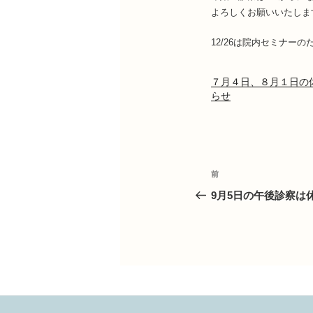
よろしくお願いいたしま
12/26は院内セミナー
７月４日、８月１日の
らせ
投
前
前
の
9月5日の午後診察は
投
稿
稿
ナ
ビ