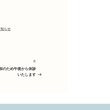
お知らせ
次
次
の
参加のため午後から休診
投
いたします
稿