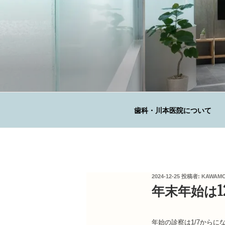
コ
ン
テ
ン
ツ
へ
KAWAMOTO 
ス
広島の歯科医院
キ
ッ
歯科・川本医院について
プ
投
2024-12-25
投稿者:
KAWAMO
稿
年末年始は1
日:
年始の診察は1/7からに