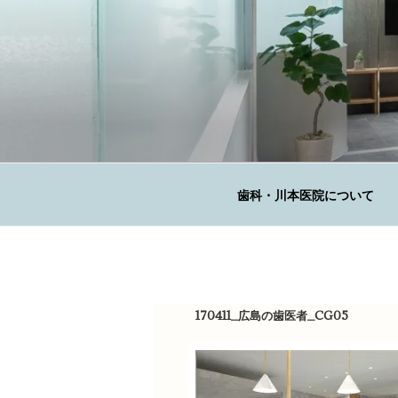
コ
ン
テ
ン
ツ
へ
KAWAMOTO 
ス
広島の歯科医院
キ
ッ
歯科・川本医院について
プ
170411_広島の歯医者_CG05