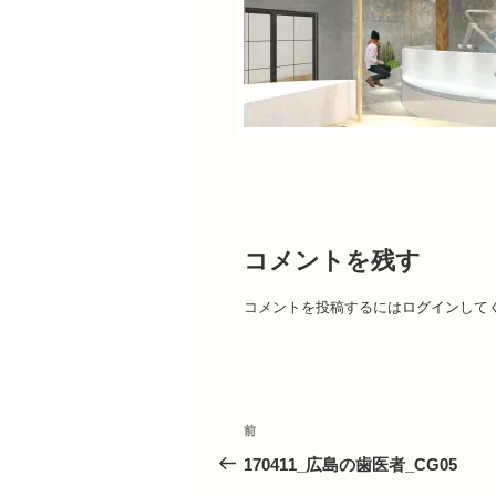
コメントを残す
コメントを投稿するには
ログイン
して
投
前
前
の
170411_広島の歯医者_CG05
投