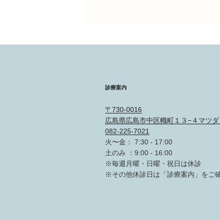
稿
稿
ナ
ビ
ゲ
診療案内
ー
〒730-0016
広島県広島市中区幟町１３−４マツダ
082-225-7021
シ
火〜金： 7:30 - 17:00
土のみ ：9:00 - 16:00
※毎週月曜・日曜・祝日は休診
ョ
※その他休診日は「診療案内」をご
ン